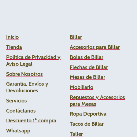
Inicio
Billar
Tienda
Accesorios para Billar
Política de Privacidad y
Bolas de Billar
Aviso Legal
Flechas de
Billar
Sobre Nosotros
Mesas de Billar
Garantía, Envíos y
Mobiliario
Devoluciones
Repuestos y Accesorios
Servicios
para Mesas
Contáctanos
Ropa Deportiva
Descuento 1ª compra
Tacos de Billar
Whats
app
Taller