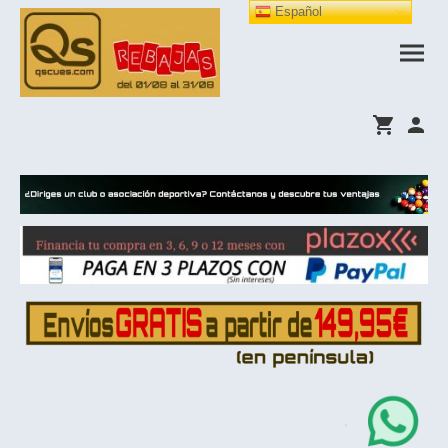
Español