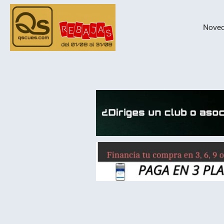
Nove
taqueras de
billar