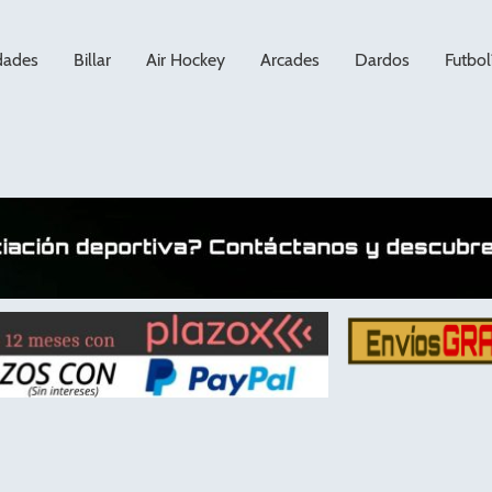
dades
Billar
Air Hockey
Arcades
Dardos
Futbol