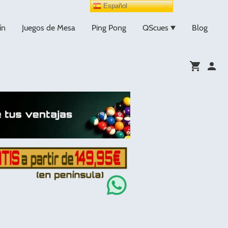
Español
ín
Juegos de Mesa
Ping Pong
QScues
Blog