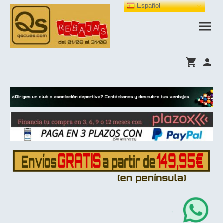
Español