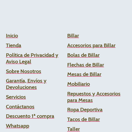
Inicio
Billar
Tienda
Accesorios para Billar
Política de Privacidad y
Bolas de Billar
Aviso Legal
Flechas de
Billar
Sobre Nosotros
Mesas de Billar
Garantía, Envíos y
Mobiliario
Devoluciones
Repuestos y Accesorios
Servicios
para Mesas
Contáctanos
Ropa Deportiva
Descuento 1ª compra
Tacos de Billar
Whats
app
Taller