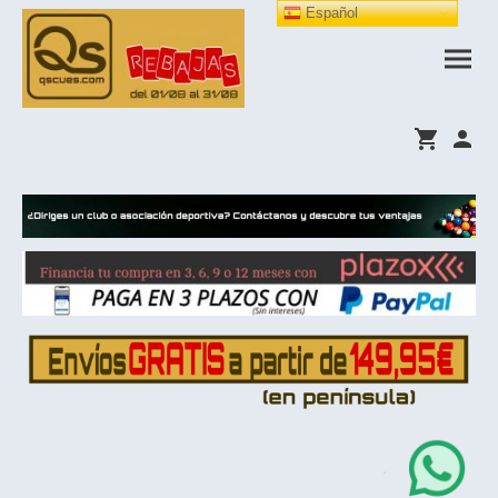
Español