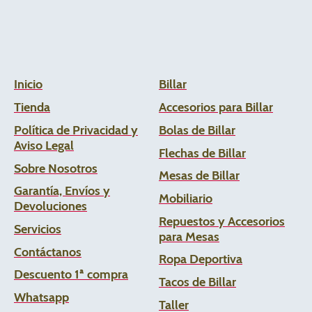
Inicio
Billar
Tienda
Accesorios para Billar
Política de Privacidad y
Bolas de Billar
Aviso Legal
Flechas de
Billar
Sobre Nosotros
Mesas de Billar
Garantía, Envíos y
Mobiliario
Devoluciones
Repuestos y Accesorios
Servicios
para Mesas
Contáctanos
Ropa Deportiva
Descuento 1ª compra
Tacos de Billar
Whats
app
Taller