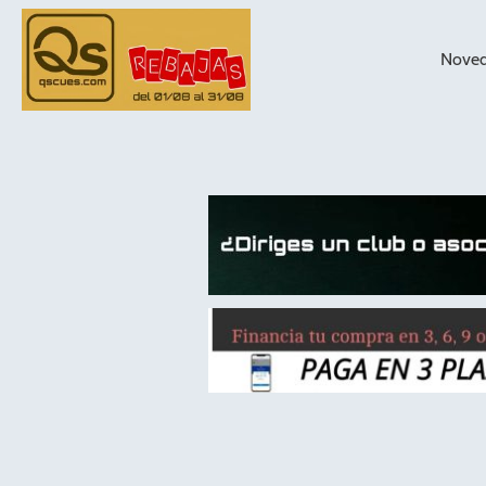
Nove
taqueras de
billar