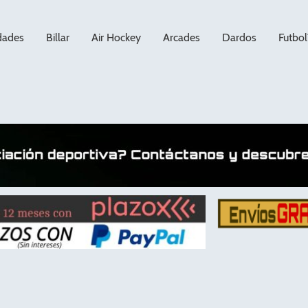
dades
Billar
Air Hockey
Arcades
Dardos
Futbol