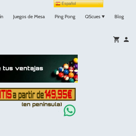
Español
ín
Juegos de Mesa
Ping Pong
QScues
Blog