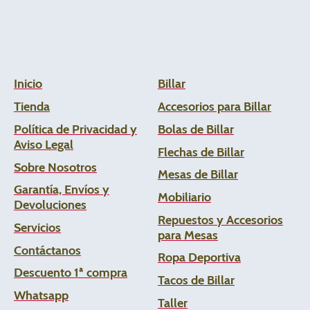
Inicio
Billar
Tienda
Accesorios para Billar
Política de Privacidad y
Bolas de Billar
Aviso Legal
Flechas de
Billar
Sobre Nosotros
Mesas de Billar
Garantía, Envíos y
Mobiliario
Devoluciones
Repuestos y Accesorios
Servicios
para Mesas
Contáctanos
Ropa Deportiva
Descuento 1ª compra
Tacos de Billar
Whats
app
Taller