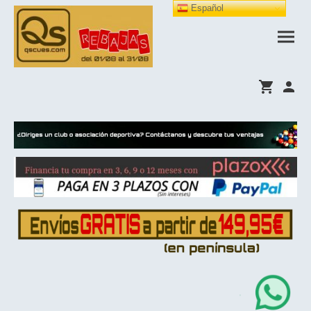
Español