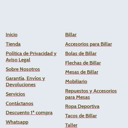
Inicio
Billar
Tienda
Accesorios para Billar
Política de Privacidad y
Bolas de Billar
Aviso Legal
Flechas de
Billar
Sobre Nosotros
Mesas de Billar
Garantía, Envíos y
Mobiliario
Devoluciones
Repuestos y Accesorios
Servicios
para Mesas
Contáctanos
Ropa Deportiva
Descuento 1ª compra
Tacos de Billar
Whats
app
Taller