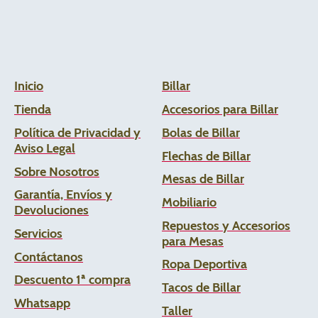
Inicio
Billar
Tienda
Accesorios para Billar
Política de Privacidad y
Bolas de Billar
Aviso Legal
Flechas de
Billar
Sobre Nosotros
Mesas de Billar
Garantía, Envíos y
Mobiliario
Devoluciones
Repuestos y Accesorios
Servicios
para Mesas
Contáctanos
Ropa Deportiva
Descuento 1ª compra
Tacos de Billar
Whats
app
Taller