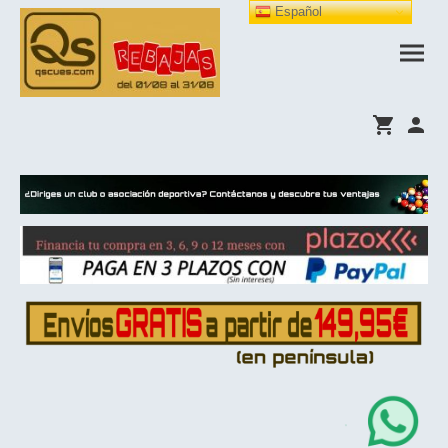
Español