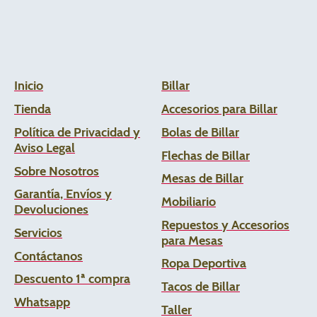
Inicio
Billar
Tienda
Accesorios para Billar
Política de Privacidad y
Bolas de Billar
Aviso Legal
Flechas de
Billar
Sobre Nosotros
Mesas de Billar
Garantía, Envíos y
Mobiliario
Devoluciones
Repuestos y Accesorios
Servicios
para Mesas
Contáctanos
Ropa Deportiva
Descuento 1ª compra
Tacos de Billar
Whats
app
Taller