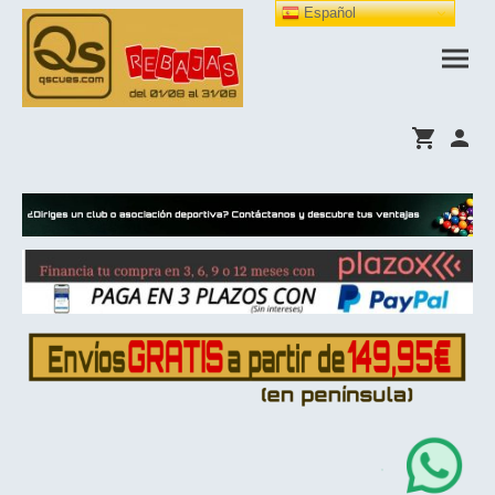
Español