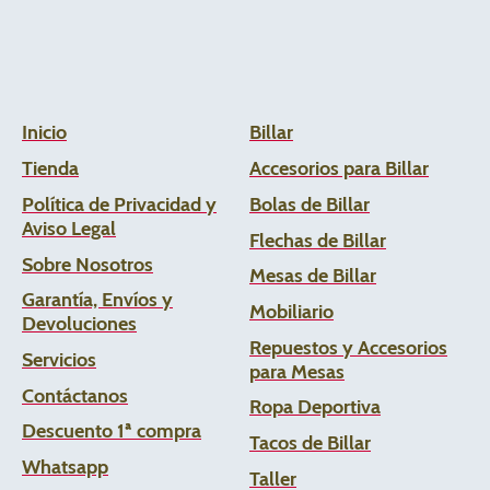
Inicio
Billar
Tienda
Accesorios para Billar
Política de Privacidad y
Bolas de Billar
Aviso Legal
Flechas de
Billar
Sobre Nosotros
Mesas de Billar
Garantía, Envíos y
Mobiliario
Devoluciones
Repuestos y Accesorios
Servicios
para Mesas
Contáctanos
Ropa Deportiva
Descuento 1ª compra
Tacos de Billar
Whats
app
Taller