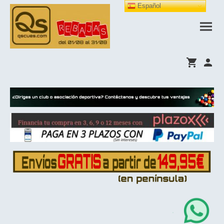
Español