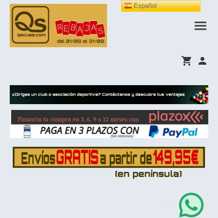
Español