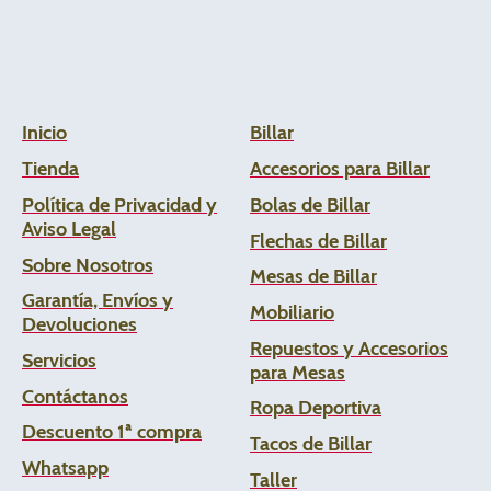
Inicio
Billar
Tienda
Accesorios para Billar
Política de Privacidad y
Bolas de Billar
Aviso Legal
Flechas de
Billar
Sobre Nosotros
Mesas de Billar
Garantía, Envíos y
Mobiliario
Devoluciones
Repuestos y Accesorios
Servicios
para Mesas
Contáctanos
Ropa Deportiva
Descuento 1ª compra
Tacos de Billar
Whats
app
Taller