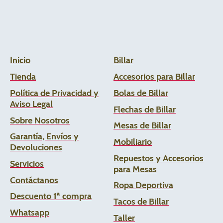
Inicio
Billar
Tienda
Accesorios para Billar
Política de Privacidad y
Bolas de Billar
Aviso Legal
Flechas de
Billar
Sobre Nosotros
Mesas de Billar
Garantía, Envíos y
Mobiliario
Devoluciones
Repuestos y Accesorios
Servicios
para Mesas
Contáctanos
Ropa Deportiva
Descuento 1ª compra
Tacos de Billar
Whats
app
Taller