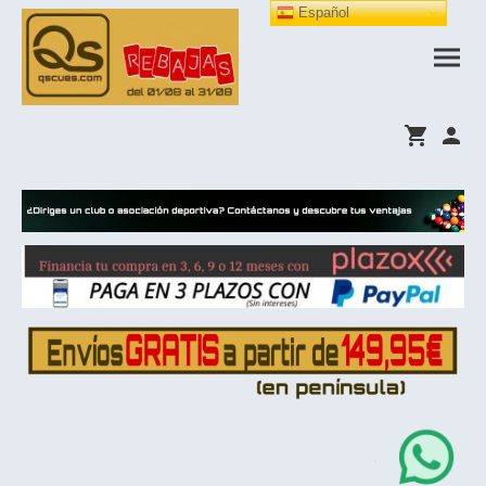
Español