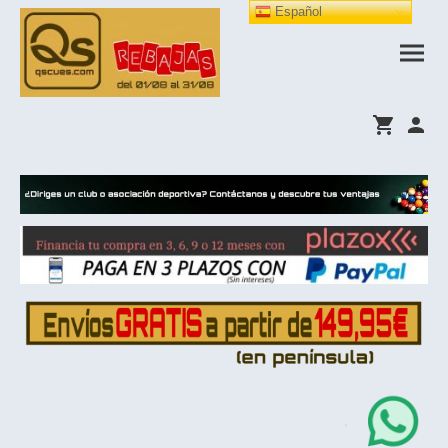
Español