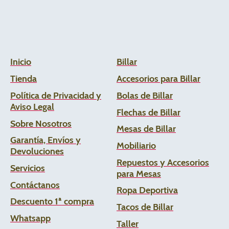
Inicio
Billar
Tienda
Accesorios para Billar
Política de Privacidad y
Bolas de Billar
Aviso Legal
Flechas de
Billar
Sobre Nosotros
Mesas de Billar
Garantía, Envíos y
Mobiliario
Devoluciones
Repuestos y Accesorios
Servicios
para Mesas
Contáctanos
Ropa Deportiva
Descuento 1ª compra
Tacos de Billar
Whats
app
Taller