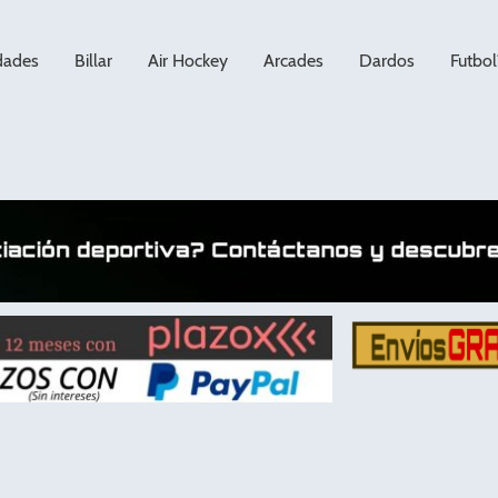
dades
Billar
Air Hockey
Arcades
Dardos
Futbol