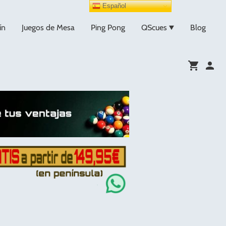
Español
ín
Juegos de Mesa
Ping Pong
QScues
Blog