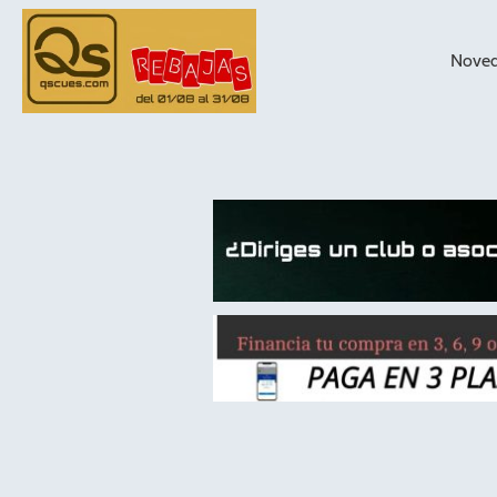
Nove
taqueras de
billar