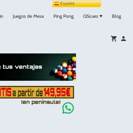
Español
ín
Juegos de Mesa
Ping Pong
QScues
Blog