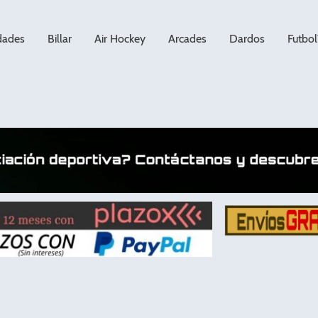
dades
Billar
Air Hockey
Arcades
Dardos
Futbol