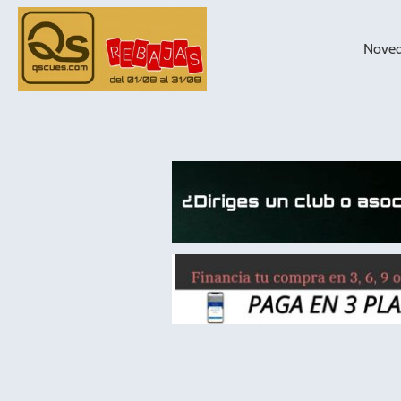
Nove
taqueras de
billar