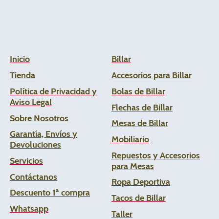
Inicio
Billar
Tienda
Accesorios para Billar
Política de Privacidad y
Bolas de Billar
Aviso Legal
Flechas de
Billar
Sobre Nosotros
Mesas de Billar
Garantía, Envíos y
Mobiliario
Devoluciones
Repuestos y Accesorios
Servicios
para Mesas
Contáctanos
Ropa Deportiva
Descuento 1ª compra
Tacos de Billar
Whats
app
Taller