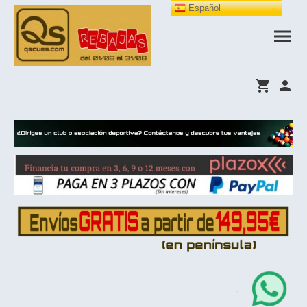
Español