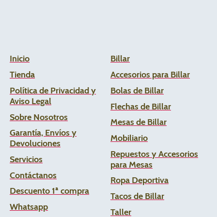
Inicio
Billar
Tienda
Accesorios para Billar
Política de Privacidad y
Bolas de Billar
Aviso Legal
Flechas de
Billar
Sobre Nosotros
Mesas de Billar
Garantía, Envíos y
Mobiliario
Devoluciones
Repuestos y Accesorios
Servicios
para Mesas
Contáctanos
Ropa Deportiva
Descuento 1ª compra
Tacos de Billar
Whats
app
Taller