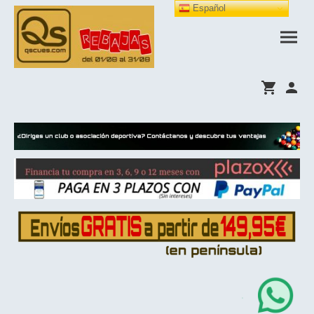
Español