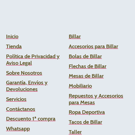
Inicio
Billar
Tienda
Accesorios para Billar
Política de Privacidad y
Bolas de Billar
Aviso Legal
Flechas de
Billar
Sobre Nosotros
Mesas de Billar
Garantía, Envíos y
Mobiliario
Devoluciones
Repuestos y Accesorios
Servicios
para Mesas
Contáctanos
Ropa Deportiva
Descuento 1ª compra
Tacos de Billar
Whats
app
Taller