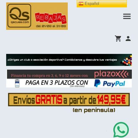
Español