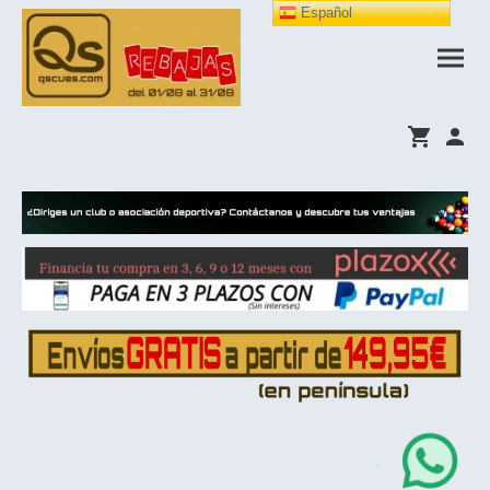
Español