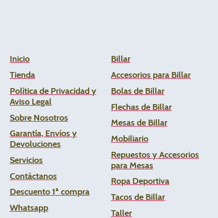
Inicio
Billar
Tienda
Accesorios para Billar
Política de Privacidad y
Bolas de Billar
Aviso Legal
Flechas de
Billar
Sobre Nosotros
Mesas de Billar
Garantía, Envíos y
Mobiliario
Devoluciones
Repuestos y Accesorios
Servicios
para Mesas
Contáctanos
Ropa Deportiva
Descuento 1ª compra
Tacos de Billar
Whats
app
Taller