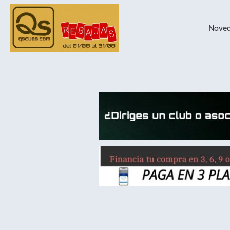
Nove
taqueras de
billar