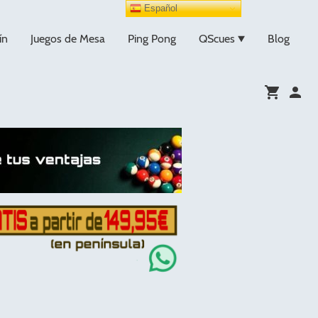
Español
ín
Juegos de Mesa
Ping Pong
QScues
Blog