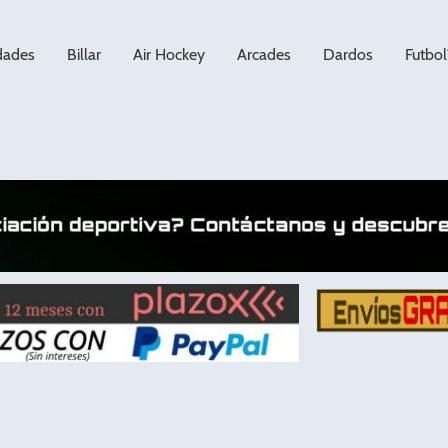
dades
Billar
Air Hockey
Arcades
Dardos
Futbol