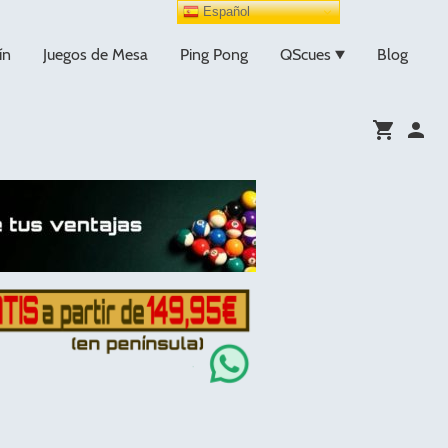
Español
ín
Juegos de Mesa
Ping Pong
QScues
Blog