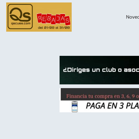
Nove
taqueras de
billar