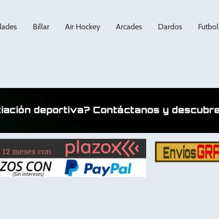
dades
Billar
Air Hockey
Arcades
Dardos
Futbol