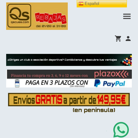
Español