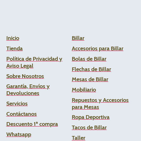
Inicio
Billar
Tienda
Accesorios para Billar
Política de Privacidad y
Bolas de Billar
Aviso Legal
Flechas de
Billar
Sobre Nosotros
Mesas de Billar
Garantía, Envíos y
Mobiliario
Devoluciones
Repuestos y Accesorios
Servicios
para Mesas
Contáctanos
Ropa Deportiva
Descuento 1ª compra
Tacos de Billar
Whats
app
Taller