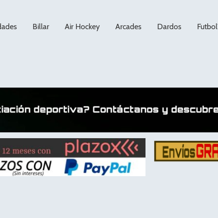
dades
Billar
Air Hockey
Arcades
Dardos
Futbol