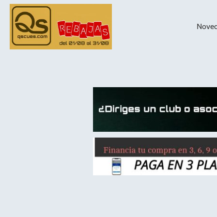
Nove
taqueras de
billar