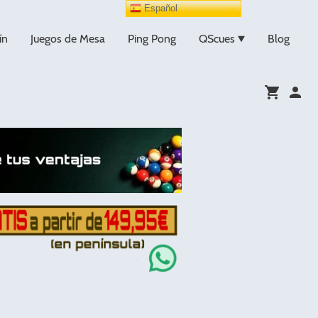
Español
ín
Juegos de Mesa
Ping Pong
QScues
Blog