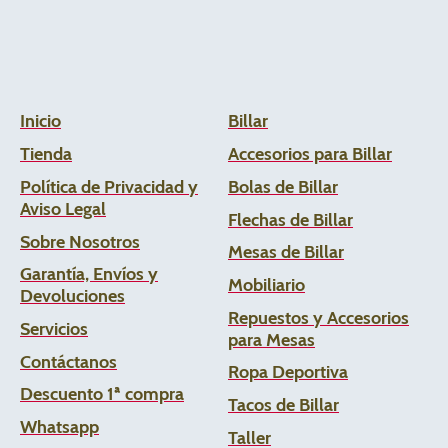
Inicio
Billar
Tienda
Accesorios para Billar
Política de Privacidad y
Bolas de Billar
Aviso Legal
Flechas de
Billar
Sobre Nosotros
Mesas de Billar
Garantía, Envíos y
Mobiliario
Devoluciones
Repuestos y Accesorios
Servicios
para Mesas
Contáctanos
Ropa Deportiva
Descuento 1ª compra
Tacos de Billar
Whats
app
Taller