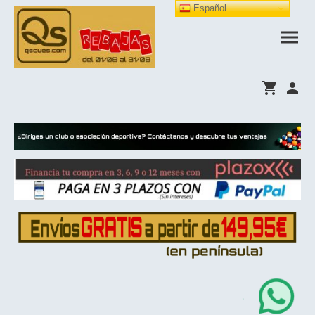
Español