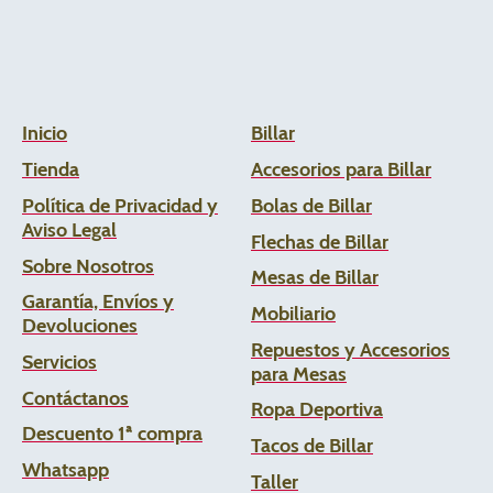
Inicio
Billar
Tienda
Accesorios para Billar
Política de Privacidad y
Bolas de Billar
Aviso Legal
Flechas de
Billar
Sobre Nosotros
Mesas de Billar
Garantía, Envíos y
Mobiliario
Devoluciones
Repuestos y Accesorios
Servicios
para Mesas
Contáctanos
Ropa Deportiva
Descuento 1ª compra
Tacos de Billar
Whats
app
Taller