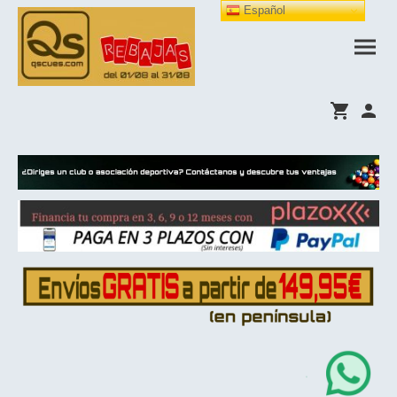
Español