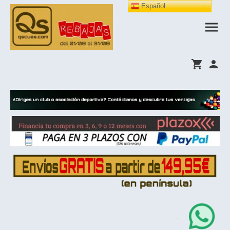
Español