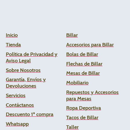
Inicio
Billar
Tienda
Accesorios para Billar
Política de Privacidad y
Bolas de Billar
Aviso Legal
Flechas de
Billar
Sobre Nosotros
Mesas de Billar
Garantía, Envíos y
Mobiliario
Devoluciones
Repuestos y Accesorios
Servicios
para Mesas
Contáctanos
Ropa Deportiva
Descuento 1ª compra
Tacos de Billar
Whats
app
Taller