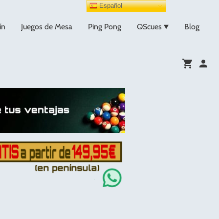
Español
ín
Juegos de Mesa
Ping Pong
QScues
Blog