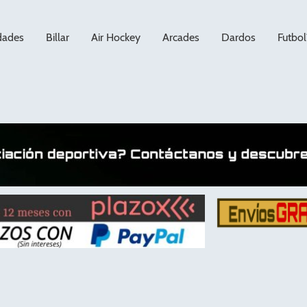
dades
Billar
Air Hockey
Arcades
Dardos
Futbol