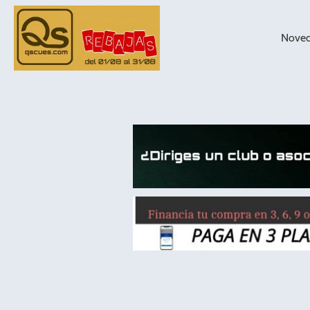
Nove
taqueras de
billar