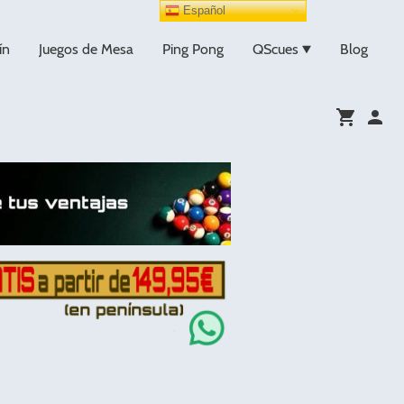
Español
ín
Juegos de Mesa
Ping Pong
QScues
Blog