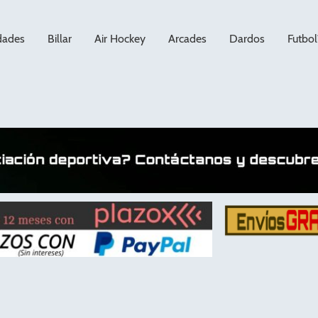
dades
Billar
Air Hockey
Arcades
Dardos
Futbol