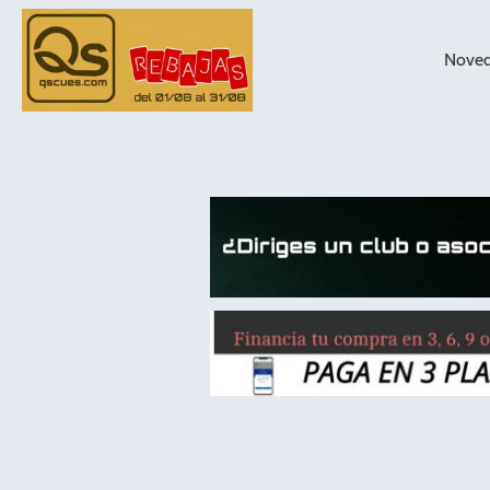
Nove
taqueras de
billar