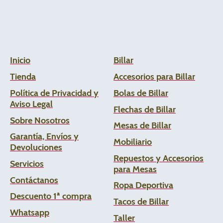
Inicio
Billar
Tienda
Accesorios para Billar
Política de Privacidad y
Bolas de Billar
Aviso Legal
Flechas de
Billar
Sobre Nosotros
Mesas de Billar
Garantía, Envíos y
Mobiliario
Devoluciones
Repuestos y Accesorios
Servicios
para Mesas
Contáctanos
Ropa Deportiva
Descuento 1ª compra
Tacos de Billar
Whats
app
Taller