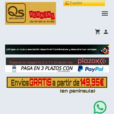
Español