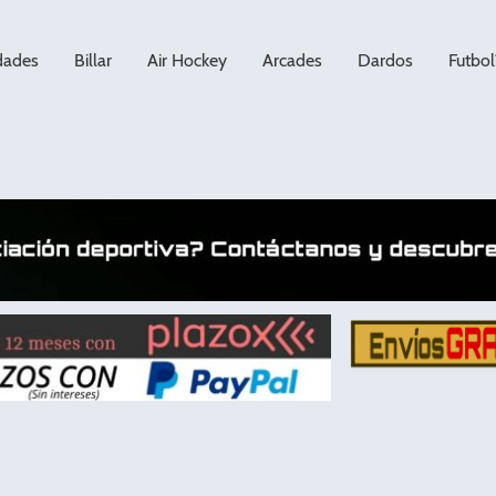
dades
Billar
Air Hockey
Arcades
Dardos
Futbol