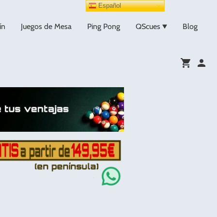
Español
ín
Juegos de Mesa
Ping Pong
QScues
Blog