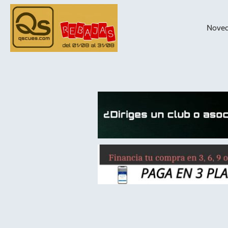
Nove
taqueras de
billar