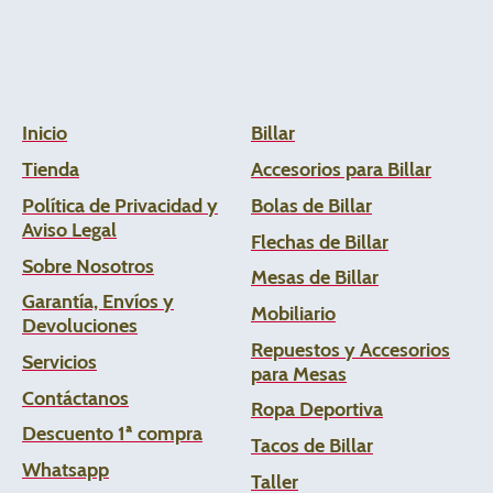
Inicio
Billar
Tienda
Accesorios para Billar
Política de Privacidad y
Bolas de Billar
Aviso Legal
Flechas de
Billar
Sobre Nosotros
Mesas de Billar
Garantía, Envíos y
Mobiliario
Devoluciones
Repuestos y Accesorios
Servicios
para Mesas
Contáctanos
Ropa Deportiva
Descuento 1ª compra
Tacos de Billar
Whats
app
Taller