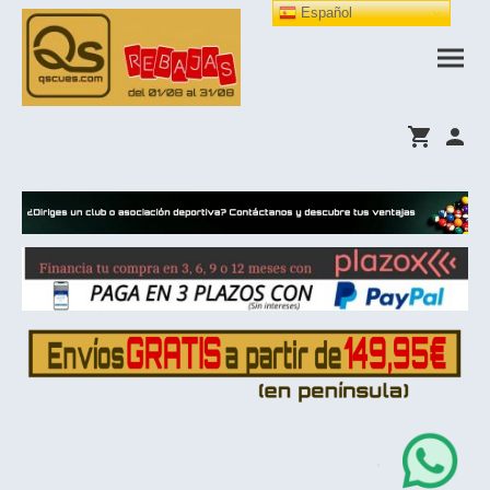
Español