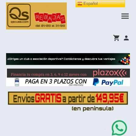
Español