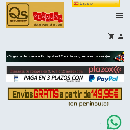
Español