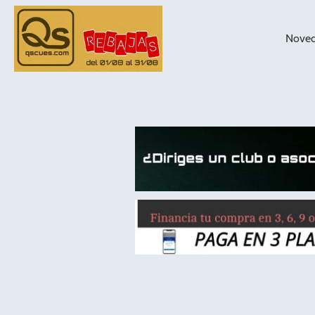
Nove
taqueras de
billar