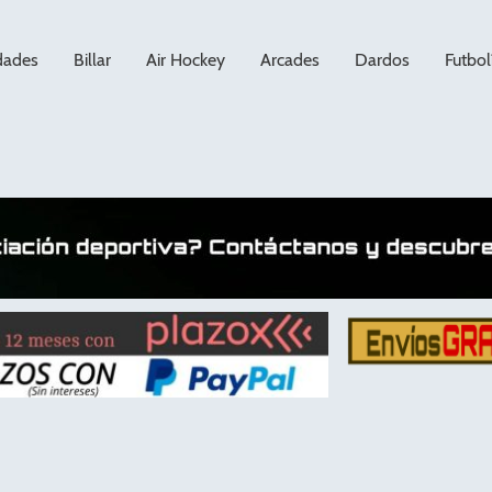
dades
Billar
Air Hockey
Arcades
Dardos
Futbol