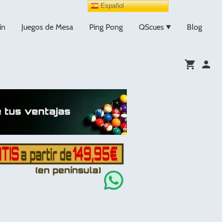
Español
ín
Juegos de Mesa
Ping Pong
QScues
Blog