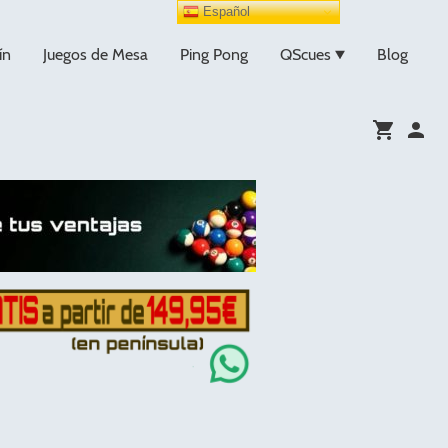
Español
ín
Juegos de Mesa
Ping Pong
QScues
Blog