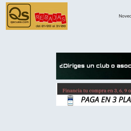
Nove
taqueras de
billar