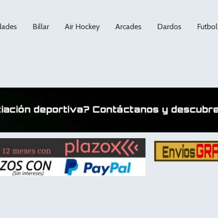
dades
Billar
Air Hockey
Arcades
Dardos
Futbol