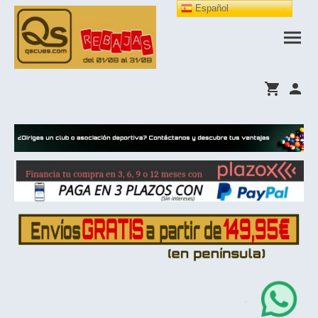
Español