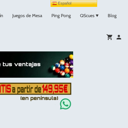
Español
ín
Juegos de Mesa
Ping Pong
QScues
Blog