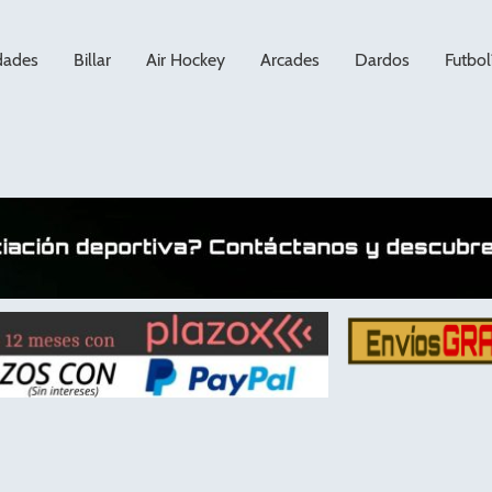
dades
Billar
Air Hockey
Arcades
Dardos
Futbol