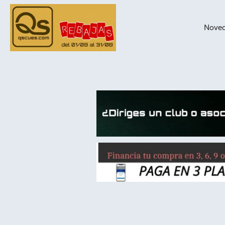
Nove
taqueras de
billar