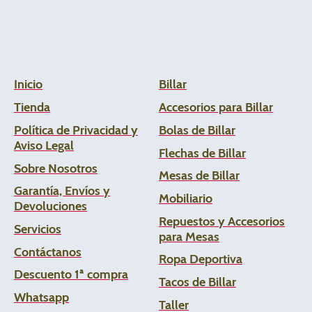
Inicio
Billar
Tienda
Accesorios para Billar
Política de Privacidad y
Bolas de Billar
Aviso Legal
Flechas de
Billar
Sobre Nosotros
Mesas de Billar
Garantía, Envíos y
Mobiliario
Devoluciones
Repuestos y Accesorios
Servicios
para Mesas
Contáctanos
Ropa Deportiva
Descuento 1ª compra
Tacos de Billar
Whats
app
Taller