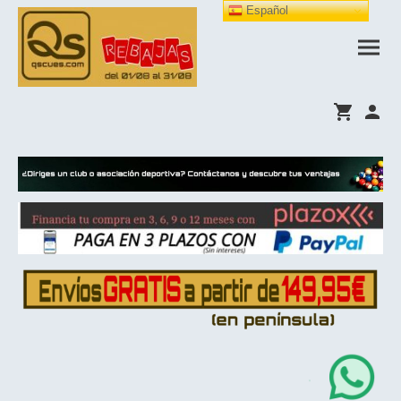
Español