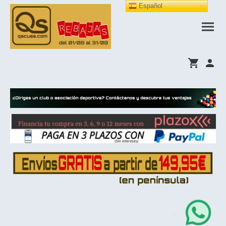
Español