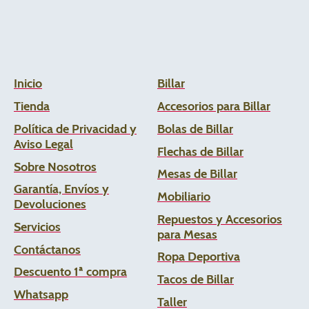
Inicio
Billar
Tienda
Accesorios para Billar
Política de Privacidad y
Bolas de Billar
Aviso Legal
Flechas de
Billar
Sobre Nosotros
Mesas de Billar
Garantía, Envíos y
Mobiliario
Devoluciones
Repuestos y Accesorios
Servicios
para Mesas
Contáctanos
Ropa Deportiva
Descuento 1ª compra
Tacos de Billar
Whats
app
Taller