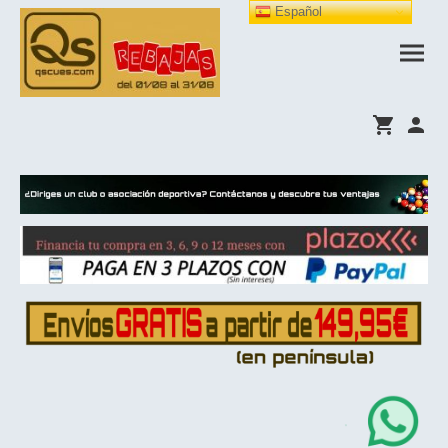
Español