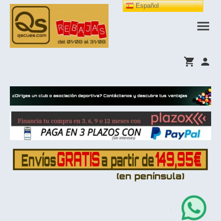
Español