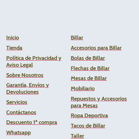
Inicio
Billar
Tienda
Accesorios para Billar
Política de Privacidad y
Bolas de Billar
Aviso Legal
Flechas de
Billar
Sobre Nosotros
Mesas de Billar
Garantía, Envíos y
Mobiliario
Devoluciones
Repuestos y Accesorios
Servicios
para Mesas
Contáctanos
Ropa Deportiva
Descuento 1ª compra
Tacos de Billar
Whats
app
Taller