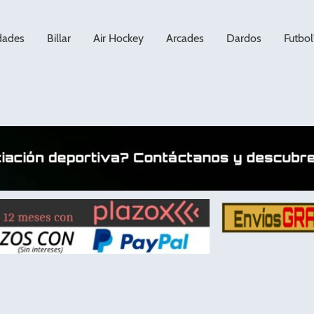
dades
Billar
Air Hockey
Arcades
Dardos
Futbol