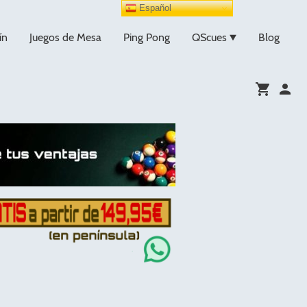
Español
ín
Juegos de Mesa
Ping Pong
QScues
Blog