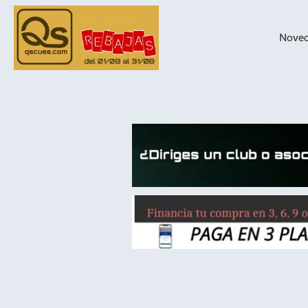
Nove
taqueras de
billar