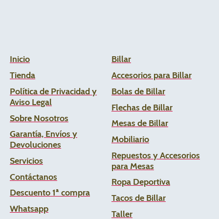
Inicio
Billar
Tienda
Accesorios para Billar
Política de Privacidad y
Bolas de Billar
Aviso Legal
Flechas de
Billar
Sobre Nosotros
Mesas de Billar
Garantía, Envíos y
Mobiliario
Devoluciones
Repuestos y Accesorios
Servicios
para Mesas
Contáctanos
Ropa Deportiva
Descuento 1ª compra
Tacos de Billar
Whats
app
Taller