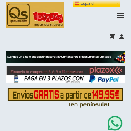
Español