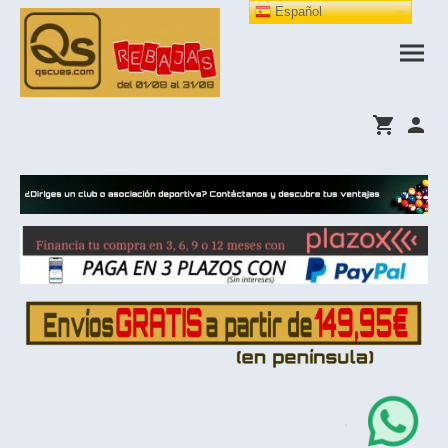
Español