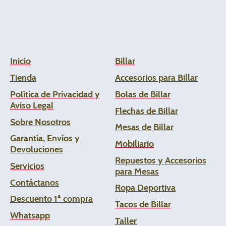
Inicio
Billar
Tienda
Accesorios para Billar
Política de Privacidad y
Bolas de Billar
Aviso Legal
Flechas de
Billar
Sobre Nosotros
Mesas de Billar
Garantía, Envíos y
Mobiliario
Devoluciones
Repuestos y Accesorios
Servicios
para Mesas
Contáctanos
Ropa Deportiva
Descuento 1ª compra
Tacos de Billar
Whats
app
Taller