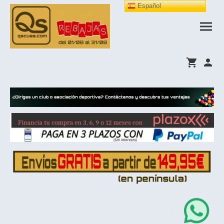
Español