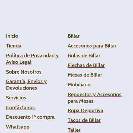
Inicio
Billar
Tienda
Accesorios para Billar
Política de Privacidad y
Bolas de Billar
Aviso Legal
Flechas de
Billar
Sobre Nosotros
Mesas de Billar
Garantía, Envíos y
Mobiliario
Devoluciones
Repuestos y Accesorios
Servicios
para Mesas
Contáctanos
Ropa Deportiva
Descuento 1ª compra
Tacos de Billar
Whats
app
Taller