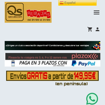
Español