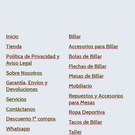
Inicio
Billar
Tienda
Accesorios para Billar
Política de Privacidad y
Bolas de Billar
Aviso Legal
Flechas de
Billar
Sobre Nosotros
Mesas de Billar
Garantía, Envíos y
Mobiliario
Devoluciones
Repuestos y Accesorios
Servicios
para Mesas
Contáctanos
Ropa Deportiva
Descuento 1ª compra
Tacos de Billar
Whats
app
Taller