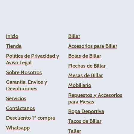
Inicio
Billar
Tienda
Accesorios para Billar
Política de Privacidad y
Bolas de Billar
Aviso Legal
Flechas de
Billar
Sobre Nosotros
Mesas de Billar
Garantía, Envíos y
Mobiliario
Devoluciones
Repuestos y Accesorios
Servicios
para Mesas
Contáctanos
Ropa Deportiva
Descuento 1ª compra
Tacos de Billar
Whats
app
Taller