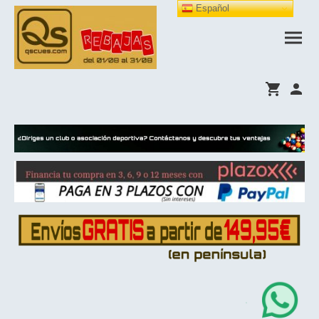
Español