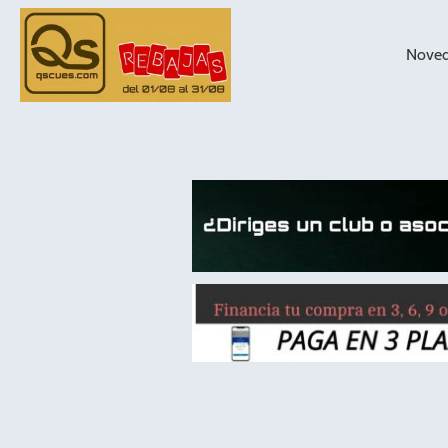
Nove
taqueras de
billar