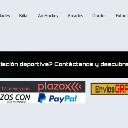
dades
Billar
Air Hockey
Arcades
Dardos
Futbol