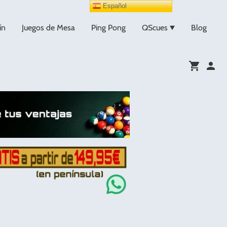
Español
ín
Juegos de Mesa
Ping Pong
QScues
Blog