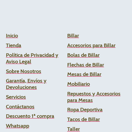
Inicio
Billar
Tienda
Accesorios para Billar
Política de Privacidad y
Bolas de Billar
Aviso Legal
Flechas de
Billar
Sobre Nosotros
Mesas de Billar
Garantía, Envíos y
Mobiliario
Devoluciones
Repuestos y Accesorios
Servicios
para Mesas
Contáctanos
Ropa Deportiva
Descuento 1ª compra
Tacos de Billar
Whats
app
Taller