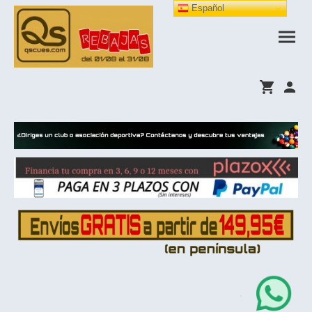
Español