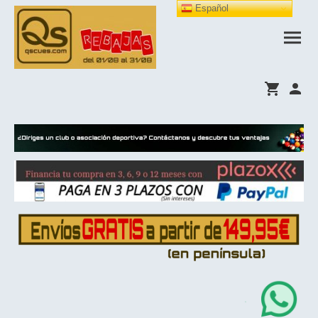
Español