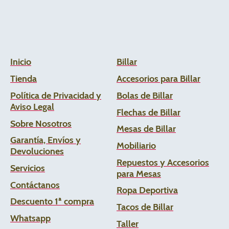
Inicio
Billar
Tienda
Accesorios para Billar
Política de Privacidad y
Bolas de Billar
Aviso Legal
Flechas de
Billar
Sobre Nosotros
Mesas de Billar
Garantía, Envíos y
Mobiliario
Devoluciones
Repuestos y Accesorios
Servicios
para Mesas
Contáctanos
Ropa Deportiva
Descuento 1ª compra
Tacos de Billar
Whats
app
Taller